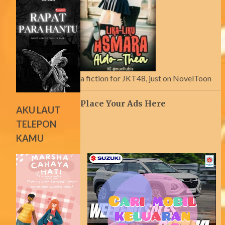
a fiction for JKT48, just on NovelToon
Place Your Ads Here
AKU LAUT
TELEPON
KAMU