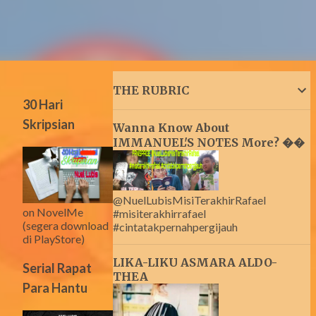
THE RUBRIC
30 Hari
Skripsian
Wanna Know About
IMMANUEL'S NOTES More? ��
@NuelLubisMisiTerakhirRafael
on NovelMe
#misiterakhirrafael
(segera download
#cintatakpernahpergijauh
di PlayStore)
LIKA-LIKU ASMARA ALDO-
Serial Rapat
THEA
Para Hantu