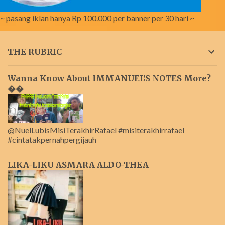
~ pasang iklan hanya Rp 100.000 per banner per 30 hari ~
THE RUBRIC
Wanna Know About IMMANUEL'S NOTES More?
��
@NuelLubisMisiTerakhirRafael #misiterakhirrafael
#cintatakpernahpergijauh
LIKA-LIKU ASMARA ALDO-THEA