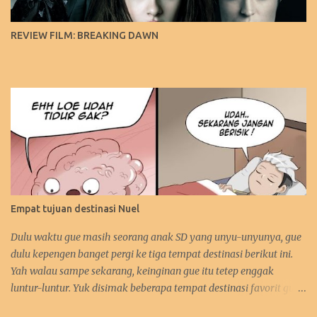
REVIEW FILM: BREAKING DAWN
Empat tujuan destinasi Nuel
Dulu waktu gue masih seorang anak SD yang unyu-unyunya, gue
dulu kepengen banget pergi ke tiga tempat destinasi berikut ini.
Yah walau sampe sekarang, keinginan gue itu tetep enggak
luntur-luntur. Yuk disimak beberapa tempat destinasi favorit gue.
:D 1. Perancis Dulu waktu gue kecil, gue kepengen banget pergi ke