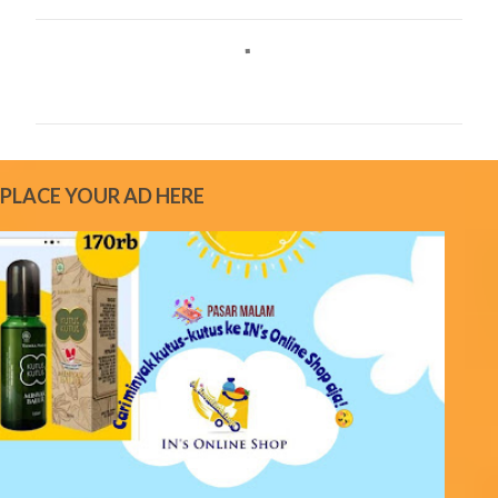
C
o
m
m
e
PLACE YOUR AD HERE
n
t
s