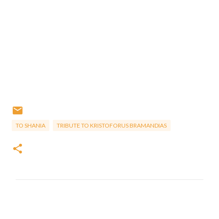
TO SHANIA
TRIBUTE TO KRISTOFORUS BRAMANDIAS
C
o