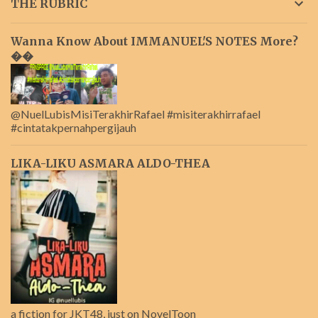
THE RUBRIC
Wanna Know About IMMANUEL'S NOTES More?
��
@NuelLubisMisiTerakhirRafael #misiterakhirrafael
#cintatakpernahpergijauh
LIKA-LIKU ASMARA ALDO-THEA
a fiction for JKT48, just on NovelToon