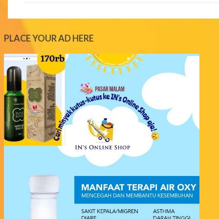
m
e
PLACE YOUR AD HERE
n
t
s