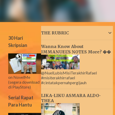
THE RUBRIC
30 Hari
Skripsian
Wanna Know About
IMMANUEL'S NOTES More? ��
@NuelLubisMisiTerakhirRafael
on NovelMe
#misiterakhirrafael
(segera download
#cintatakpernahpergijauh
di PlayStore)
LIKA-LIKU ASMARA ALDO-
Serial Rapat
THEA
Para Hantu