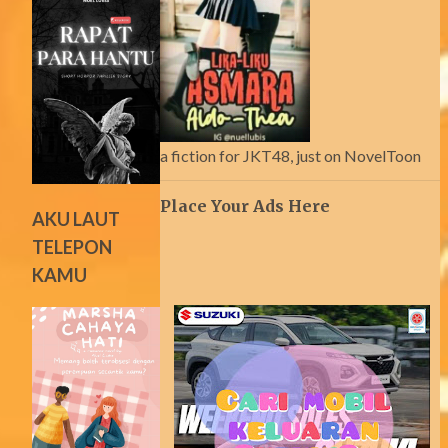
a fiction for JKT48, just on NovelToon
Place Your Ads Here
AKU LAUT
TELEPON
KAMU