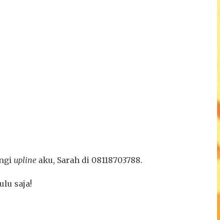
ungi
upline
aku, Sarah di 08118703788.
ulu saja!