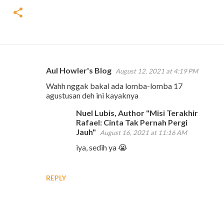
Aul Howler's Blog
August 12, 2021 at 4:19 PM
C
Wahh nggak bakal ada lomba-lomba 17
o
agustusan deh ini kayaknya
m
Nuel Lubis, Author "Misi Terakhir
m
Rafael: Cinta Tak Pernah Pergi
e
Jauh"
August 16, 2021 at 11:16 AM
n
iya, sedih ya 😭
t
s
REPLY