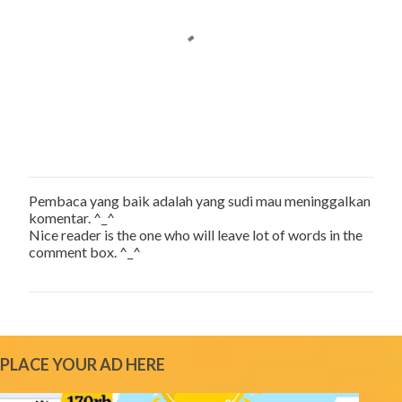
Pembaca yang baik adalah yang sudi mau meninggalkan
P
komentar. ^_^
o
Nice reader is the one who will leave lot of words in the
s
comment box. ^_^
t
a
C
o
m
m
e
PLACE YOUR AD HERE
n
t