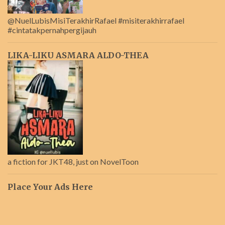
@NuelLubisMisiTerakhirRafael #misiterakhirrafael
#cintatakpernahpergijauh
LIKA-LIKU ASMARA ALDO-THEA
a fiction for JKT48, just on NovelToon
Place Your Ads Here