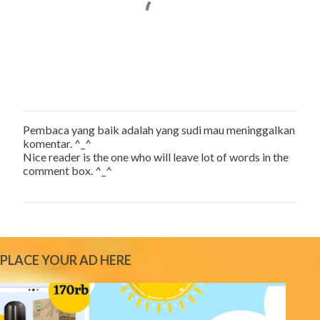
Pembaca yang baik adalah yang sudi mau meninggalkan
P
komentar. ^_^
o
Nice reader is the one who will leave lot of words in the
s
comment box. ^_^
t
a
C
o
m
m
e
PLACE YOUR AD HERE
n
t