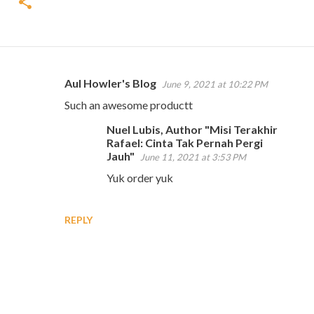
Aul Howler's Blog
June 9, 2021 at 10:22 PM
C
Such an awesome productt
o
Nuel Lubis, Author "Misi Terakhir
m
Rafael: Cinta Tak Pernah Pergi
m
Jauh"
June 11, 2021 at 3:53 PM
e
Yuk order yuk
n
t
REPLY
s