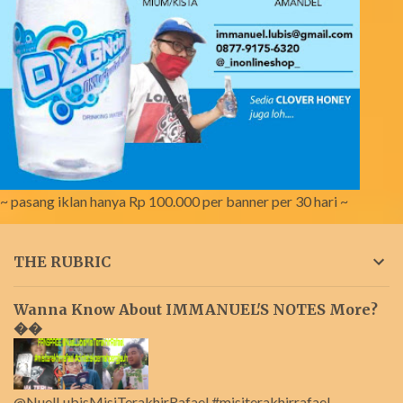
~ pasang iklan hanya Rp 100.000 per banner per 30 hari ~
THE RUBRIC
Wanna Know About IMMANUEL'S NOTES More?
��
@NuelLubisMisiTerakhirRafael #misiterakhirrafael