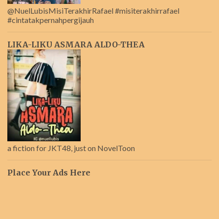
@NuelLubisMisiTerakhirRafael #misiterakhirrafael
#cintatakpernahpergijauh
LIKA-LIKU ASMARA ALDO-THEA
a fiction for JKT48, just on NovelToon
Place Your Ads Here