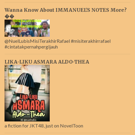
Wanna Know About IMMANUEL'S NOTES More?
��
@NuelLubisMisiTerakhirRafael #misiterakhirrafael
#cintatakpernahpergijauh
LIKA-LIKU ASMARA ALDO-THEA
a fiction for JKT48, just on NovelToon