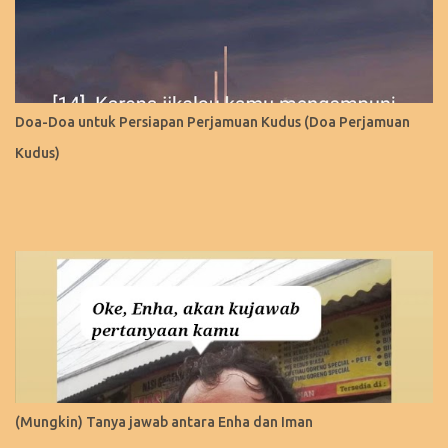
Doa-Doa untuk Persiapan Perjamuan Kudus (Doa Perjamuan
Kudus)
(Mungkin) Tanya jawab antara Enha dan Iman