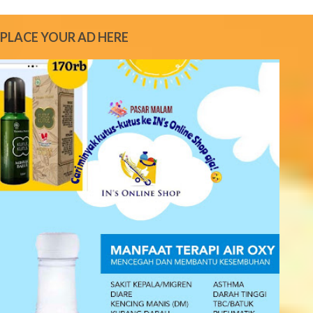
m
m
e
PLACE YOUR AD HERE
n
t