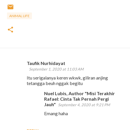
ANIMAL LIFE
Taufik Nurhidayat
C
September 1, 2020 at 11:03 AM
o
Itu serigalanya keren wkwk, giliran anjing
m
tetangga beuh nggak begitu
m
Nuel Lubis, Author "Misi Terakhir
e
Rafael: Cinta Tak Pernah Pergi
Jauh"
September 4, 2020 at 9:21 PM
n
Emang haha
t
s