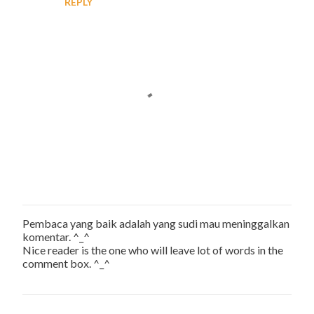
REPLY
Pembaca yang baik adalah yang sudi mau meninggalkan
P
komentar. ^_^
o
Nice reader is the one who will leave lot of words in the
s
comment box. ^_^
t
a
C
o