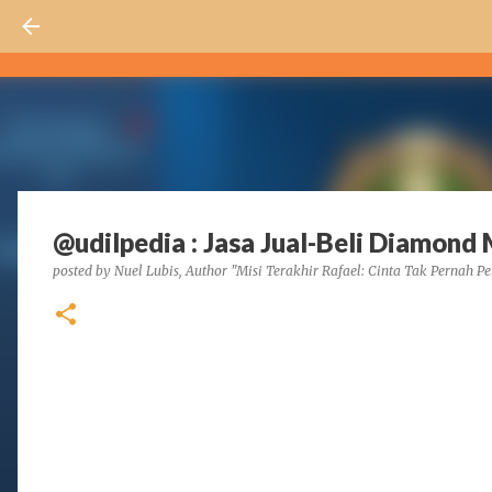
@udilpedia : Jasa Jual-Beli Diamond
posted by
Nuel Lubis, Author "Misi Terakhir Rafael: Cinta Tak Pernah Pe