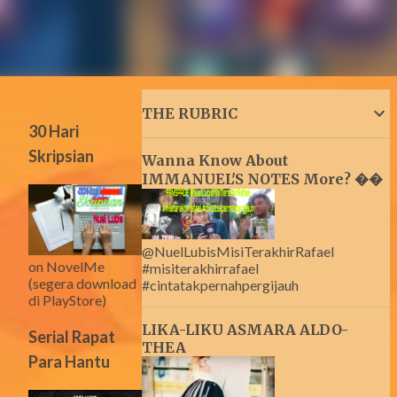
THE RUBRIC
30 Hari
Skripsian
Wanna Know About
IMMANUEL'S NOTES More? ��
@NuelLubisMisiTerakhirRafael
on NovelMe
#misiterakhirrafael
(segera download
#cintatakpernahpergijauh
di PlayStore)
LIKA-LIKU ASMARA ALDO-
Serial Rapat
THEA
Para Hantu