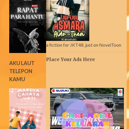
a fiction for JKT48, just on NovelToon
Place Your Ads Here
AKU LAUT
TELEPON
KAMU