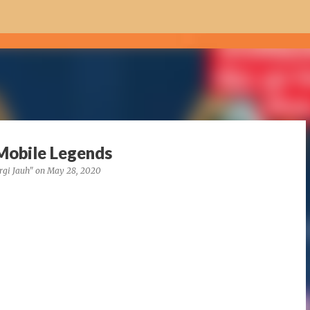
Skip to main content
 Mobile Legends
rgi Jauh"
on
May 28, 2020