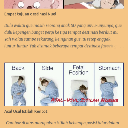
Empat tujuan destinasi Nuel
Dulu waktu gue masih seorang anak SD yang unyu-unyunya, gue
dulu kepengen banget pergi ke tiga tempat destinasi berikut ini.
Yah walau sampe sekarang, keinginan gue itu tetep enggak
luntur-luntur. Yuk disimak beberapa tempat destinasi favorit gue.
:D 1. Perancis Dulu waktu gue kecil, gue kepengen banget pergi ke
negara asalnya Zidane. Sebetulnya sih, gue lebih kepengen ke
Paris-nya. Gue pengen bangen liat Menara Eiffel, Arc de Triomph,
serta juga Katedral Notre Dame-nya. Selain itu, katanya pantai-
pantai di Perancis itu sangat menawan keindahannya. Tapi yah,
intinya karna Menara Eiffel-lah gue pengen ke Perancis. Hehehe.
Bahkan gue juga tertarik mempelajari bahasa Perancis. Kalo
yang ini gara-gara waktu itu gue enggak sengaja nonton acara
bahasa Perancis di TPI ( nama acaranya lupa! :p). Eiffel, i'm in love!
Asal Usul Istilah Kentot
( source ) Ibadah gereja di sini gimana yah rasanya? ( source ) 2.
Brazil Gue tertarik ngunjungin hutan Amazone-nya. Khususnya,
Gambar di atas merupakan istilah beberapa posisi tidur dalam