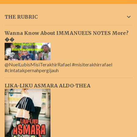
THE RUBRIC
Wanna Know About IMMANUEL'S NOTES More?
��
@NuelLubisMisiTerakhirRafael #misiterakhirrafael
#cintatakpernahpergijauh
LIKA-LIKU ASMARA ALDO-THEA