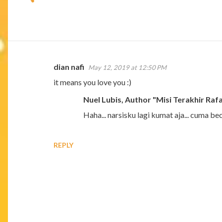
dian nafi
May 12, 2019 at 12:50 PM
C
it means you love you :)
o
Nuel Lubis, Author "Misi Terakhir Rafa
m
m
Haha... narsisku lagi kumat aja... cuma be
e
n
REPLY
t
s