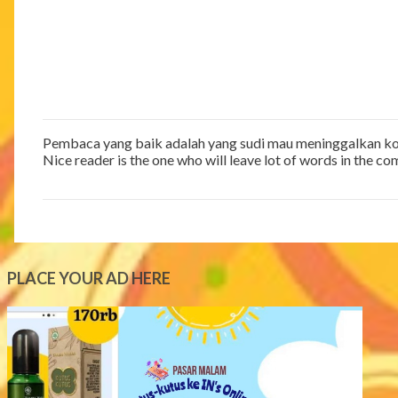
Pembaca yang baik adalah yang sudi mau meninggalkan ko
P
Nice reader is the one who will leave lot of words in the c
o
s
t
a
C
o
m
PLACE YOUR AD HERE
m
e
n
t