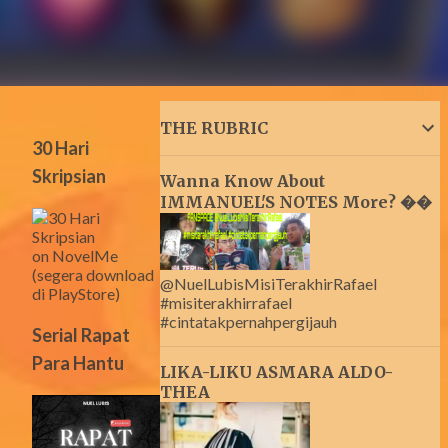
THE RUBRIC
30 Hari
Skripsian
Wanna Know About
IMMANUEL'S NOTES More? ��
on NovelMe
(segera download
@NuelLubisMisiTerakhirRafael
di PlayStore)
#misiterakhirrafael
#cintatakpernahpergijauh
Serial Rapat
Para Hantu
LIKA-LIKU ASMARA ALDO-
THEA