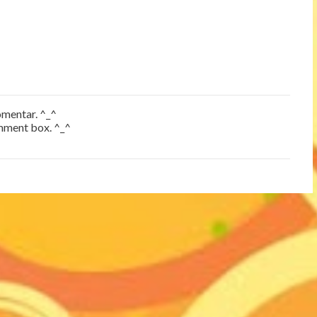
mentar. ^_^
omment box. ^_^