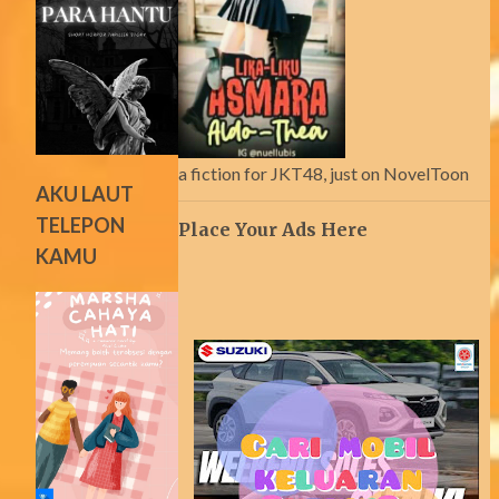
a fiction for JKT48, just on NovelToon
AKU LAUT
TELEPON
Place Your Ads Here
KAMU