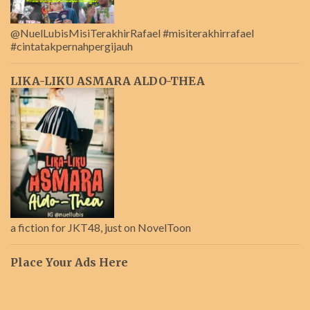
@NuelLubisMisiTerakhirRafael #misiterakhirrafael
#cintatakpernahpergijauh
LIKA-LIKU ASMARA ALDO-THEA
a fiction for JKT48, just on NovelToon
Place Your Ads Here