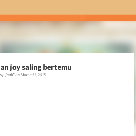
Skip to main content
n joy saling bertemu
rgi Jauh"
on
March 31, 2015