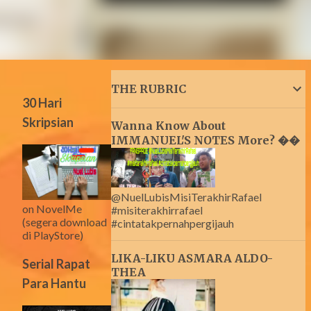
THE RUBRIC
30 Hari
Skripsian
Wanna Know About
IMMANUEL'S NOTES More? ��
@NuelLubisMisiTerakhirRafael
on NovelMe
#misiterakhirrafael
(segera download
#cintatakpernahpergijauh
di PlayStore)
LIKA-LIKU ASMARA ALDO-
Serial Rapat
THEA
Para Hantu