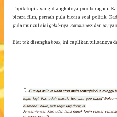
Topik-topik yang diangkatnya pun beragam. Ka
bicara film, pernah pula bicara soal politik. K
pula muncul sisi
gokil-
nya.
Seriousness
dan
joy
yan
Biar tak disangka
hoax
, ini cuplikan tulisannya d
"...
Gue aja aslinya udah stop main semenjak dua minggu lalu
login lagi. Pas udah masuk, ternyata gue dapet
"Welcom
diamond! Wuih, jadi seger lagi dong ya.
Jangan-jangan kalo udah lama nggak login sekitar seminggu
diamond dong?!