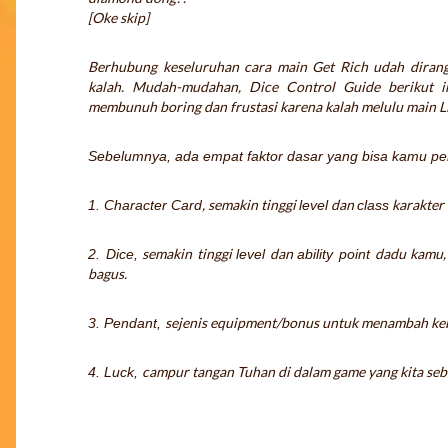
[Oke skip]
Berhubung keseluruhan cara main Get Rich udah dirangk
kalah. Mudah-mudahan,
Dice Control Guide
berikut i
membunuh boring dan frustasi karena kalah melulu main
L
Sebelumnya, ada empat faktor dasar yang bisa kamu per
, semakin tinggi
dan
karakter
1. Character Card
level
class
semakin tinggi
dan
dadu kamu,
2. Dice,
level
ability point
bagus.
sejenis equipment/bonus untuk menambah ke
3. Pendant,
campur tangan Tuhan di dalam game yang kita sebu
4. Luck,