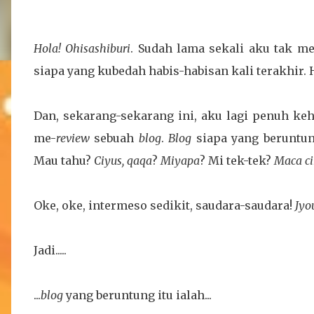
Hola! Ohisashiburi
. Sudah lama sekali aku tak me
siapa yang kubedah habis-habisan kali terakhir.
Dan, sekarang-sekarang ini, aku lagi penuh ke
me-
review
sebuah
blog
.
Blog
siapa yang beruntun
Mau tahu?
Ciyus, qaqa
?
Miyapa
? Mi tek-tek?
Maca c
Oke, oke, intermeso sedikit, saudara-saudara!
Jyo
Jadi.....
...
blog
yang beruntung itu ialah...