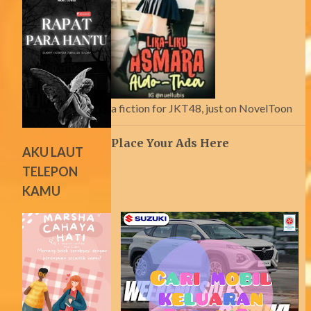
a fiction for JKT48, just on NovelToon
Place Your Ads Here
AKU LAUT
TELEPON
KAMU