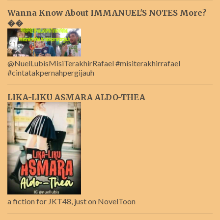
Wanna Know About IMMANUEL'S NOTES More?
��
@NuelLubisMisiTerakhirRafael #misiterakhirrafael
#cintatakpernahpergijauh
LIKA-LIKU ASMARA ALDO-THEA
a fiction for JKT48, just on NovelToon