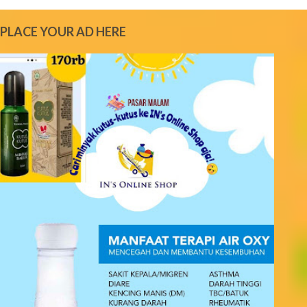
m
e
PLACE YOUR AD HERE
n
t
s