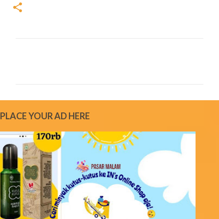
C
o
m
m
e
PLACE YOUR AD HERE
n
t
s