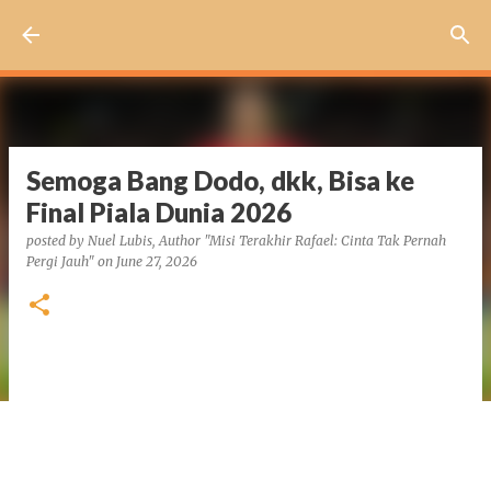
Skip to main content
Semoga Bang Dodo, dkk, Bisa ke
Final Piala Dunia 2026
posted by
Nuel Lubis, Author "Misi Terakhir Rafael: Cinta Tak Pernah
Pergi Jauh"
on
June 27, 2026