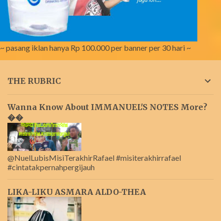
~ pasang iklan hanya Rp 100.000 per banner per 30 hari ~
THE RUBRIC
Wanna Know About IMMANUEL'S NOTES More?
��
@NuelLubisMisiTerakhirRafael #misiterakhirrafael
#cintatakpernahpergijauh
LIKA-LIKU ASMARA ALDO-THEA