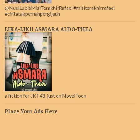
@NuelLubisMisiTerakhirRafael #misiterakhirrafael
#cintatakpernahpergijauh
LIKA-LIKU ASMARA ALDO-THEA
a fiction for JKT48, just on NovelToon
Place Your Ads Here