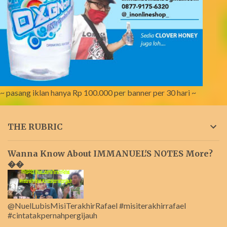
~ pasang iklan hanya Rp 100.000 per banner per 30 hari ~
THE RUBRIC
Wanna Know About IMMANUEL'S NOTES More?
��
@NuelLubisMisiTerakhirRafael #misiterakhirrafael
#cintatakpernahpergijauh