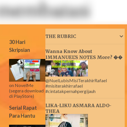
THE RUBRIC
30 Hari
Skripsian
Wanna Know About
IMMANUEL'S NOTES More? ��
@NuelLubisMisiTerakhirRafael
on NovelMe
#misiterakhirrafael
(segera download
#cintatakpernahpergijauh
di PlayStore)
LIKA-LIKU ASMARA ALDO-
Serial Rapat
THEA
Para Hantu