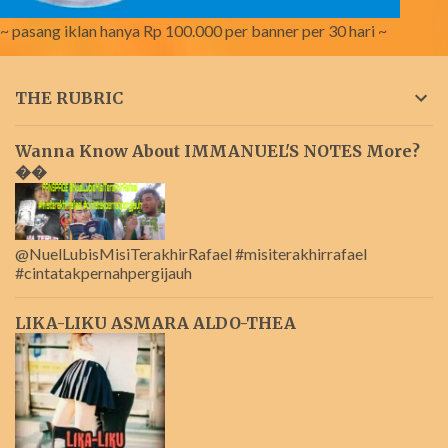
~ pasang iklan hanya Rp 100.000 per banner per 30 hari ~
THE RUBRIC
Wanna Know About IMMANUEL'S NOTES More?
��
@NuelLubisMisiTerakhirRafael #misiterakhirrafael
#cintatakpernahpergijauh
LIKA-LIKU ASMARA ALDO-THEA