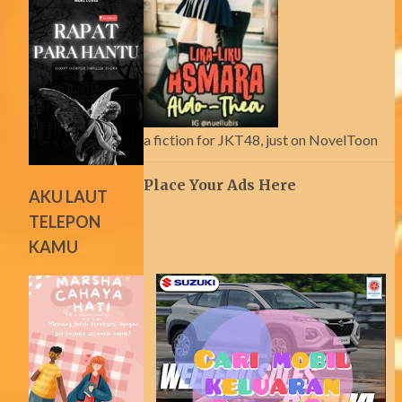
a fiction for JKT48, just on NovelToon
Place Your Ads Here
AKU LAUT
TELEPON
KAMU