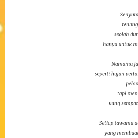
Senyum
tenang
seolah du
hanya untuk me
Namamu jat
seperti hujan pert
pela
tapi me
yang sempat
Setiap tawamu ad
yang membuat