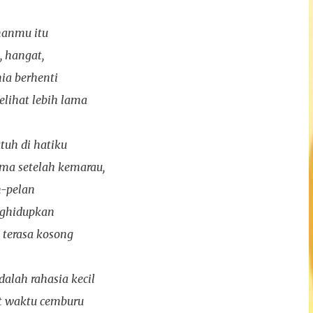
anmu itu
, hangat,
nia berhenti
lihat lebih lama
uh di hatiku
ama setelah kemarau,
n-pelan
nghidupkan
 terasa kosong
alah rahasia kecil
 waktu cemburu