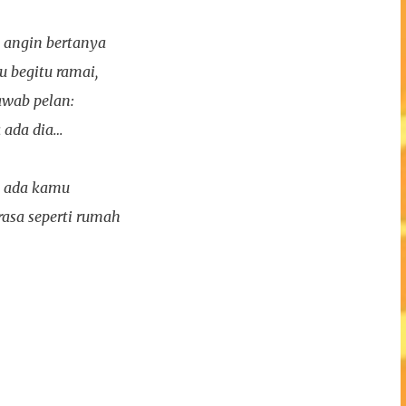
i angin bertanya
u begitu ramai,
awab pelan:
 ada dia…
na ada kamu
asa seperti rumah