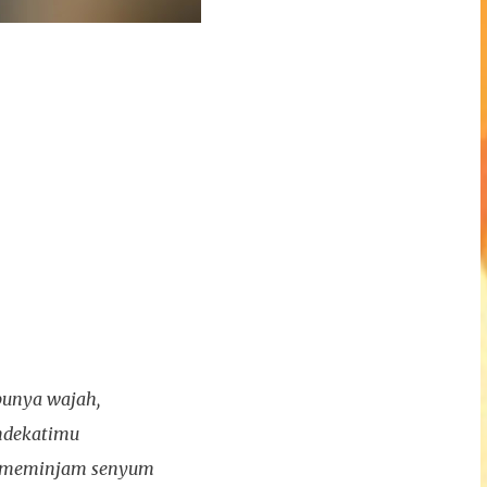
 punya wajah,
ndekatimu
n meminjam senyum