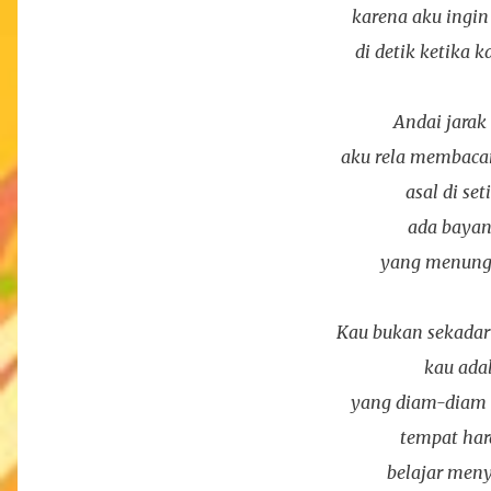
karena aku ingin
di detik ketika k
Andai jarak 
aku rela membaca
asal di se
ada baya
yang menung
Kau bukan sekadar
kau ada
yang diam-diam k
tempat har
belajar me