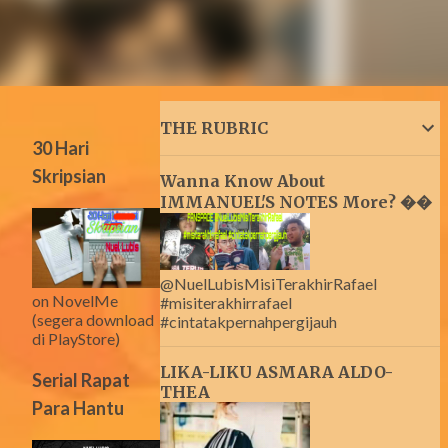
THE RUBRIC
30 Hari
Skripsian
Wanna Know About
IMMANUEL'S NOTES More? ��
@NuelLubisMisiTerakhirRafael
on NovelMe
#misiterakhirrafael
(segera download
#cintatakpernahpergijauh
di PlayStore)
LIKA-LIKU ASMARA ALDO-
Serial Rapat
THEA
Para Hantu