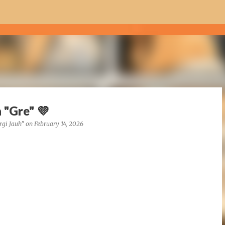
Skip to main content
 "Gre" 💜
rgi Jauh"
on
February 14, 2026