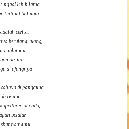
 tinggal lebih lama
au terlihat bahagia
adalah cerita,
nya berulang-ulang,
tiap halaman
ngan dirimu
gu di ujungnya
 cahaya di panggung
lah terang
upelihara di dada,
apan belajar
nyebut namamu