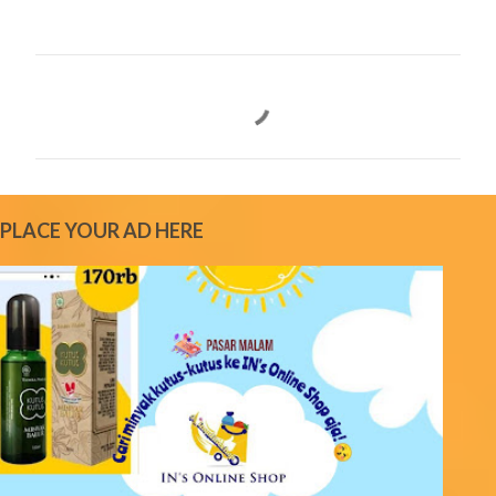
C
o
m
m
e
PLACE YOUR AD HERE
n
t
s