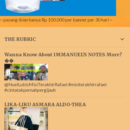
~ pasang iklan hanya Rp 100.000 per banner per 30 hari ~
THE RUBRIC
Wanna Know About IMMANUEL'S NOTES More?
��
@NuelLubisMisiTerakhirRafael #misiterakhirrafael
#cintatakpernahpergijauh
LIKA-LIKU ASMARA ALDO-THEA