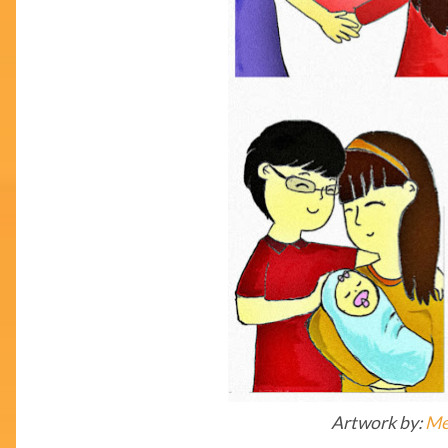
Artwork by
:
Mel