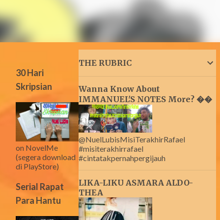
THE RUBRIC
30 Hari
Skripsian
Wanna Know About
IMMANUEL'S NOTES More? ��
@NuelLubisMisiTerakhirRafael
on NovelMe
#misiterakhirrafael
(segera download
#cintatakpernahpergijauh
di PlayStore)
LIKA-LIKU ASMARA ALDO-
Serial Rapat
THEA
Para Hantu