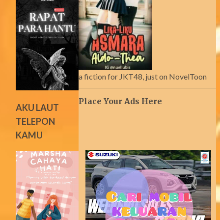
a fiction for JKT48, just on NovelToon
Place Your Ads Here
AKU LAUT
TELEPON
KAMU