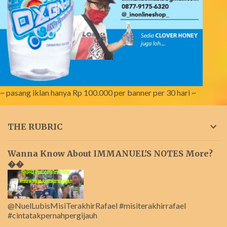
~ pasang iklan hanya Rp 100.000 per banner per 30 hari ~
THE RUBRIC
Wanna Know About IMMANUEL'S NOTES More?
��
@NuelLubisMisiTerakhirRafael #misiterakhirrafael
#cintatakpernahpergijauh