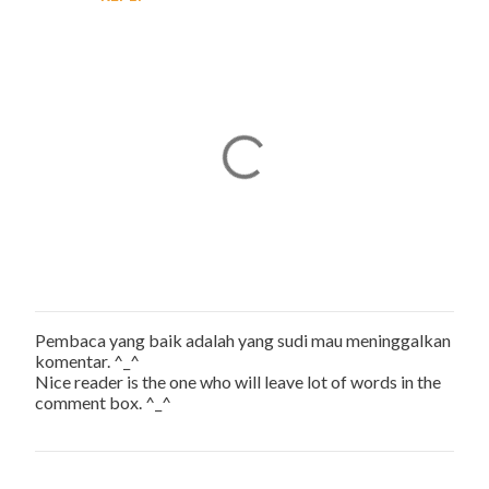
e
n
t
s
Pembaca yang baik adalah yang sudi mau meninggalkan
P
komentar. ^_^
o
Nice reader is the one who will leave lot of words in the
s
comment box. ^_^
t
a
C
o