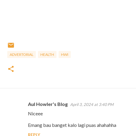
ADVERTORIAL
HEALTH
HWI
Aul Howler's Blog
April 3, 2024 at 3:40 PM
C
Niceee
o
m
Emang bau banget kalo lagi puas ahahahha
m
REPLY