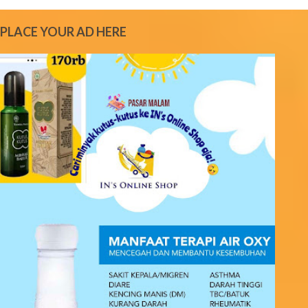
m
m
e
PLACE YOUR AD HERE
n
t