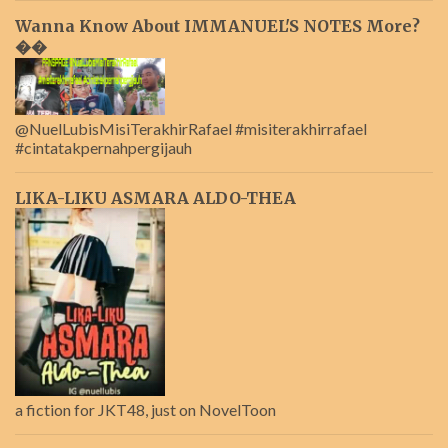
Wanna Know About IMMANUEL'S NOTES More?
��
@NuelLubisMisiTerakhirRafael #misiterakhirrafael
#cintatakpernahpergijauh
LIKA-LIKU ASMARA ALDO-THEA
a fiction for JKT48, just on NovelToon