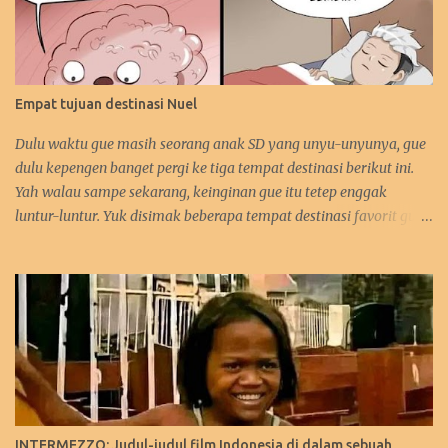
Empat tujuan destinasi Nuel
Dulu waktu gue masih seorang anak SD yang unyu-unyunya, gue
dulu kepengen banget pergi ke tiga tempat destinasi berikut ini.
Yah walau sampe sekarang, keinginan gue itu tetep enggak
luntur-luntur. Yuk disimak beberapa tempat destinasi favorit gue.
:D 1. Perancis Dulu waktu gue kecil, gue kepengen banget pergi ke
negara asalnya Zidane. Sebetulnya sih, gue lebih kepengen ke
Paris-nya. Gue pengen bangen liat Menara Eiffel, Arc de Triomph,
serta juga Katedral Notre Dame-nya. Selain itu, katanya pantai-
pantai di Perancis itu sangat menawan keindahannya. Tapi yah,
intinya karna Menara Eiffel-lah gue pengen ke Perancis. Hehehe.
Bahkan gue juga tertarik mempelajari bahasa Perancis. Kalo
yang ini gara-gara waktu itu gue enggak sengaja nonton acara
bahasa Perancis di TPI ( nama acaranya lupa! :p). Eiffel, i'm in love!
INTERMEZZO: Judul-judul film Indonesia di dalam sebuah