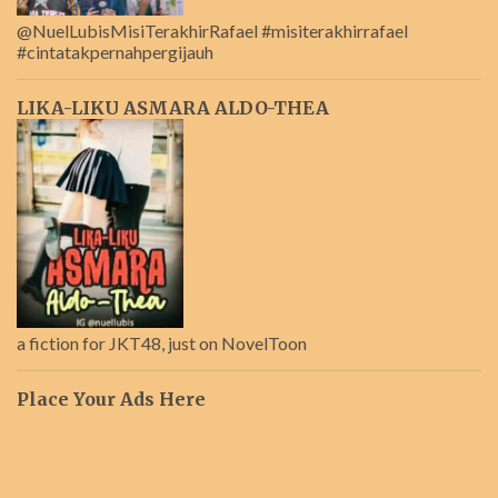
@NuelLubisMisiTerakhirRafael #misiterakhirrafael
#cintatakpernahpergijauh
LIKA-LIKU ASMARA ALDO-THEA
a fiction for JKT48, just on NovelToon
Place Your Ads Here