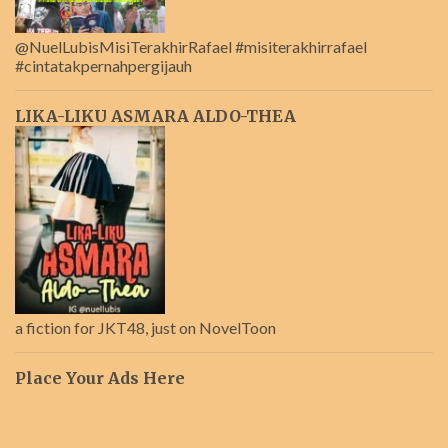
@NuelLubisMisiTerakhirRafael #misiterakhirrafael
#cintatakpernahpergijauh
LIKA-LIKU ASMARA ALDO-THEA
a fiction for JKT48, just on NovelToon
Place Your Ads Here