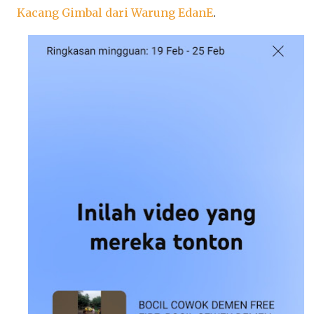
Kacang Gimbal dari Warung EdanE
.