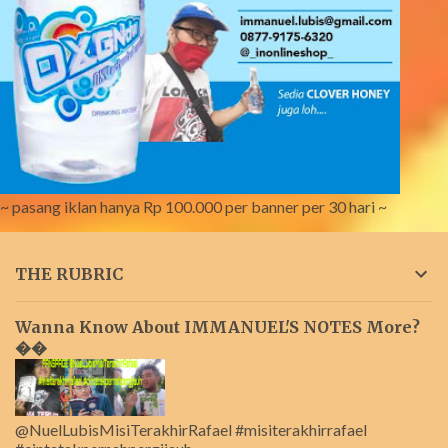
~ pasang iklan hanya Rp 100.000 per banner per 30 hari ~
THE RUBRIC
Wanna Know About IMMANUEL'S NOTES More?
��
@NuelLubisMisiTerakhirRafael #misiterakhirrafael