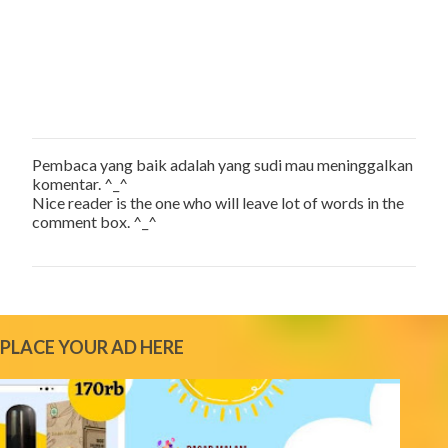
Pembaca yang baik adalah yang sudi mau meninggalkan
P
komentar. ^_^
o
Nice reader is the one who will leave lot of words in the
s
comment box. ^_^
t
a
C
o
m
m
e
PLACE YOUR AD HERE
n
t