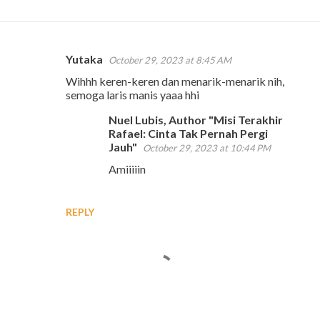
Yutaka
October 29, 2023 at 8:45 AM
C
Wihhh keren-keren dan menarik-menarik nih,
o
semoga laris manis yaaa hhi
m
Nuel Lubis, Author "Misi Terakhir
m
Rafael: Cinta Tak Pernah Pergi
e
Jauh"
October 29, 2023 at 10:44 PM
n
Amiiiiin
t
s
REPLY