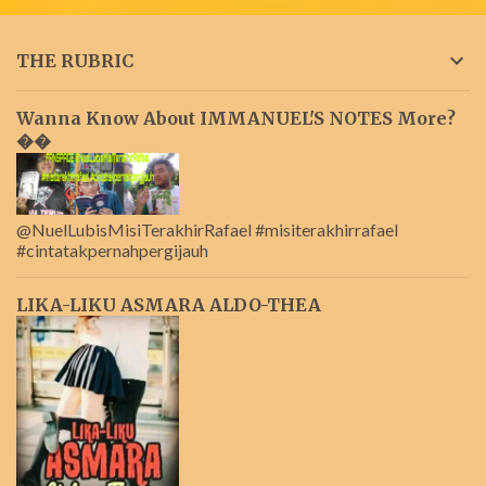
THE RUBRIC
Wanna Know About IMMANUEL'S NOTES More?
��
@NuelLubisMisiTerakhirRafael #misiterakhirrafael
#cintatakpernahpergijauh
LIKA-LIKU ASMARA ALDO-THEA