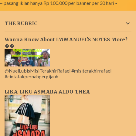
~ pasang iklan hanya Rp 100.000 per banner per 30 hari ~
THE RUBRIC
Wanna Know About IMMANUEL'S NOTES More?
��
@NuelLubisMisiTerakhirRafael #misiterakhirrafael
#cintatakpernahpergijauh
LIKA-LIKU ASMARA ALDO-THEA