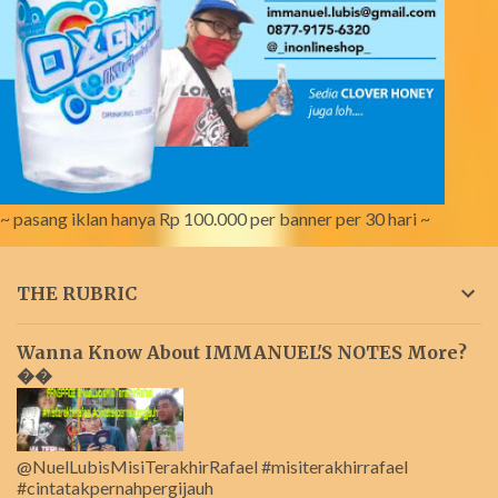
~ pasang iklan hanya Rp 100.000 per banner per 30 hari ~
THE RUBRIC
Wanna Know About IMMANUEL'S NOTES More?
��
@NuelLubisMisiTerakhirRafael #misiterakhirrafael
#cintatakpernahpergijauh