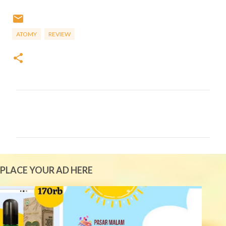
ATOMY
REVIEW
C
o
m
m
e
PLACE YOUR AD HERE
n
t
s