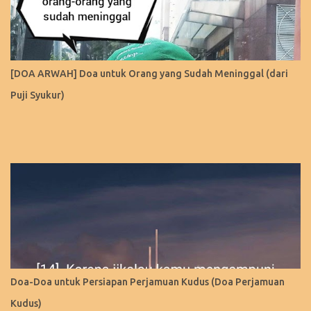
[DOA ARWAH] Doa untuk Orang yang Sudah Meninggal (dari
Puji Syukur)
Doa-Doa untuk Persiapan Perjamuan Kudus (Doa Perjamuan
Kudus)