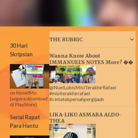
THE RUBRIC
30 Hari
Skripsian
Wanna Know About
IMMANUEL'S NOTES More? ��
@NuelLubisMisiTerakhirRafael
on NovelMe
#misiterakhirrafael
(segera download
#cintatakpernahpergijauh
di PlayStore)
LIKA-LIKU ASMARA ALDO-
Serial Rapat
THEA
Para Hantu