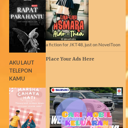
a fiction for JKT48, just on NovelToon
Place Your Ads Here
AKU LAUT
TELEPON
KAMU