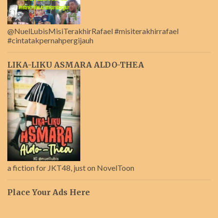
@NuelLubisMisiTerakhirRafael #misiterakhirrafael
#cintatakpernahpergijauh
LIKA-LIKU ASMARA ALDO-THEA
a fiction for JKT48, just on NovelToon
Place Your Ads Here