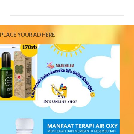
o
m
m
e
PLACE YOUR AD HERE
n
t
s