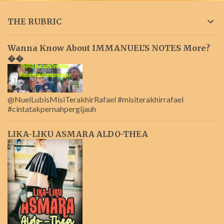
THE RUBRIC
Wanna Know About IMMANUEL'S NOTES More?
��
@NuelLubisMisiTerakhirRafael #misiterakhirrafael
#cintatakpernahpergijauh
LIKA-LIKU ASMARA ALDO-THEA