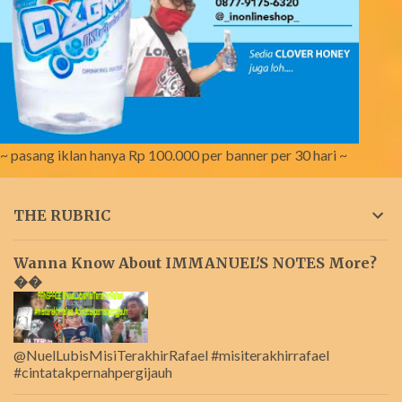
~ pasang iklan hanya Rp 100.000 per banner per 30 hari ~
THE RUBRIC
Wanna Know About IMMANUEL'S NOTES More?
��
@NuelLubisMisiTerakhirRafael #misiterakhirrafael
#cintatakpernahpergijauh