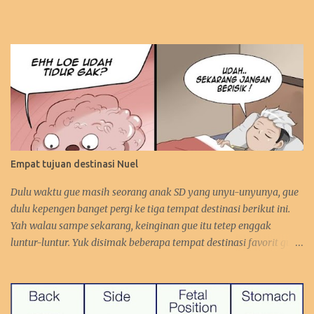
Empat tujuan destinasi Nuel
Dulu waktu gue masih seorang anak SD yang unyu-unyunya, gue
dulu kepengen banget pergi ke tiga tempat destinasi berikut ini.
Yah walau sampe sekarang, keinginan gue itu tetep enggak
luntur-luntur. Yuk disimak beberapa tempat destinasi favorit gue.
:D 1. Perancis Dulu waktu gue kecil, gue kepengen banget pergi ke
negara asalnya Zidane. Sebetulnya sih, gue lebih kepengen ke
Paris-nya. Gue pengen bangen liat Menara Eiffel, Arc de Triomph,
serta juga Katedral Notre Dame-nya. Selain itu, katanya pantai-