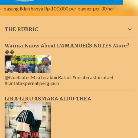
~ pasang iklan hanya Rp 100.000 per banner per 30 hari ~
THE RUBRIC
Wanna Know About IMMANUEL'S NOTES More?
��
@NuelLubisMisiTerakhirRafael #misiterakhirrafael
#cintatakpernahpergijauh
LIKA-LIKU ASMARA ALDO-THEA