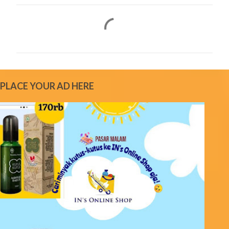
C
o
m
m
e
PLACE YOUR AD HERE
n
t
s