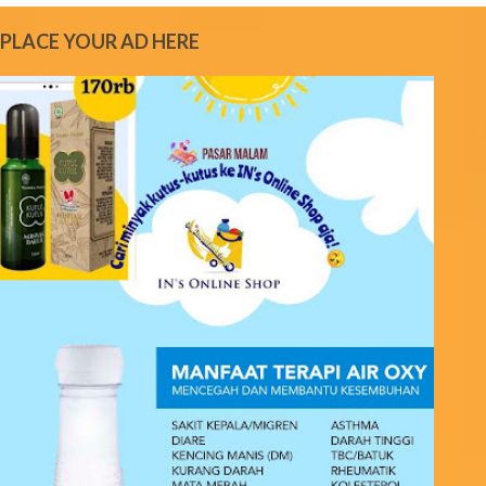
e
PLACE YOUR AD HERE
n
t
s