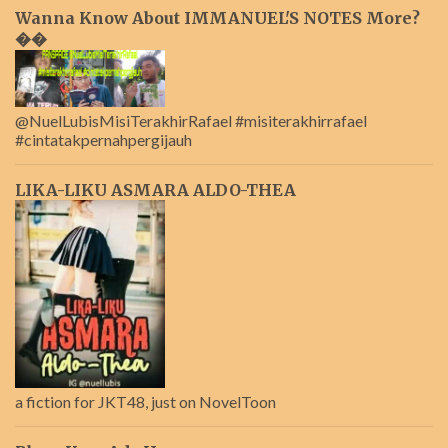
Wanna Know About IMMANUEL'S NOTES More?
��
@NuelLubisMisiTerakhirRafael #misiterakhirrafael
#cintatakpernahpergijauh
LIKA-LIKU ASMARA ALDO-THEA
a fiction for JKT48, just on NovelToon