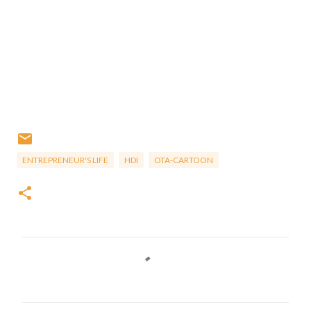
ENTREPRENEUR'S LIFE
HDI
OTA-CARTOON
C
o
m