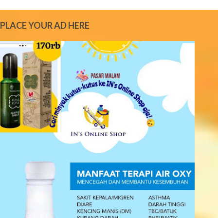
m
e
PLACE YOUR AD HERE
n
t
s