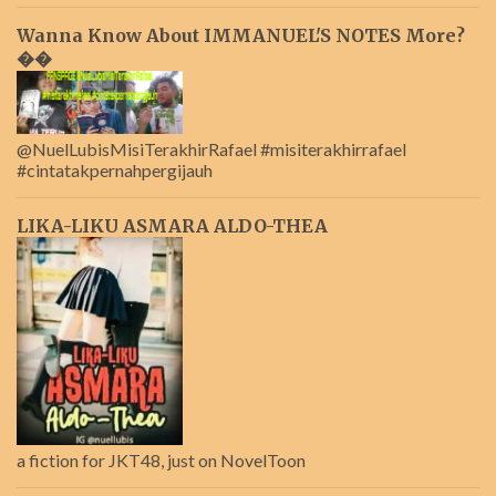
Wanna Know About IMMANUEL'S NOTES More?
��
@NuelLubisMisiTerakhirRafael #misiterakhirrafael
#cintatakpernahpergijauh
LIKA-LIKU ASMARA ALDO-THEA
a fiction for JKT48, just on NovelToon