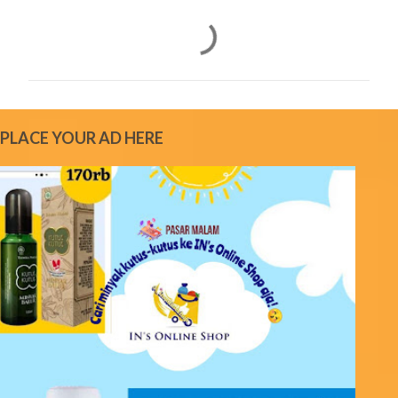
C
o
m
m
e
PLACE YOUR AD HERE
n
t
s