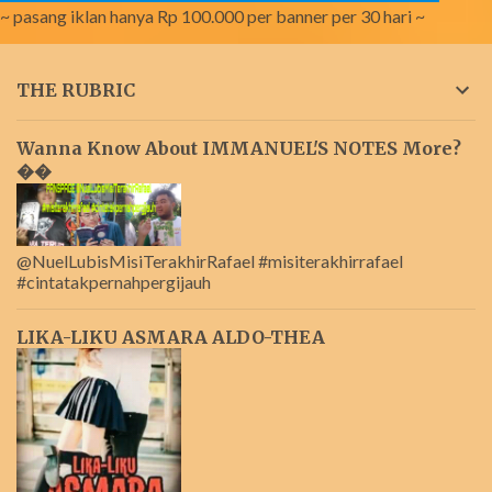
~ pasang iklan hanya Rp 100.000 per banner per 30 hari ~
THE RUBRIC
Wanna Know About IMMANUEL'S NOTES More?
��
@NuelLubisMisiTerakhirRafael #misiterakhirrafael
#cintatakpernahpergijauh
LIKA-LIKU ASMARA ALDO-THEA