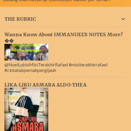
THE RUBRIC
Wanna Know About IMMANUEL'S NOTES More?
��
@NuelLubisMisiTerakhirRafael #misiterakhirrafael
#cintatakpernahpergijauh
LIKA-LIKU ASMARA ALDO-THEA