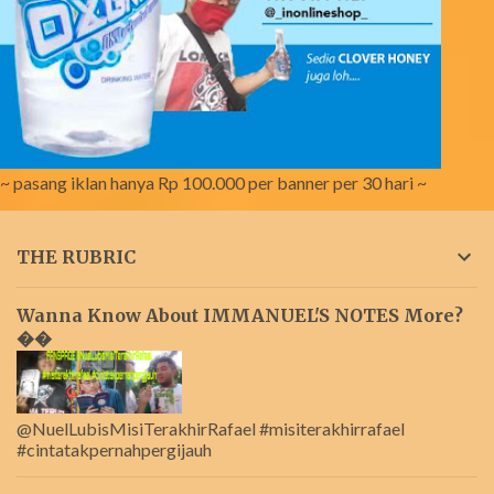
~ pasang iklan hanya Rp 100.000 per banner per 30 hari ~
THE RUBRIC
Wanna Know About IMMANUEL'S NOTES More?
��
@NuelLubisMisiTerakhirRafael #misiterakhirrafael
#cintatakpernahpergijauh