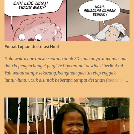
Empat tujuan destinasi Nuel
Dulu waktu gue masih seorang anak SD yang unyu-unyunya, gue
dulu kepengen banget pergi ke tiga tempat destinasi berikut ini.
Yah walau sampe sekarang, keinginan gue itu tetep enggak
luntur-luntur. Yuk disimak beberapa tempat destinasi favorit gue.
:D 1. Perancis Dulu waktu gue kecil, gue kepengen banget pergi ke
negara asalnya Zidane. Sebetulnya sih, gue lebih kepengen ke
Paris-nya. Gue pengen bangen liat Menara Eiffel, Arc de Triomph,
serta juga Katedral Notre Dame-nya. Selain itu, katanya pantai-
pantai di Perancis itu sangat menawan keindahannya. Tapi yah,
intinya karna Menara Eiffel-lah gue pengen ke Perancis. Hehehe.
Bahkan gue juga tertarik mempelajari bahasa Perancis. Kalo