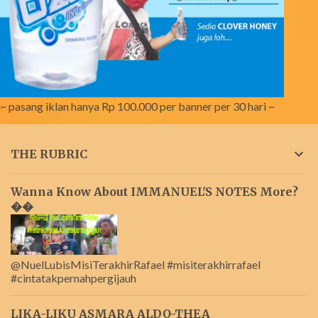
~ pasang iklan hanya Rp 100.000 per banner per 30 hari ~
THE RUBRIC
Wanna Know About IMMANUEL'S NOTES More?
��
@NuelLubisMisiTerakhirRafael #misiterakhirrafael
#cintatakpernahpergijauh
LIKA-LIKU ASMARA ALDO-THEA