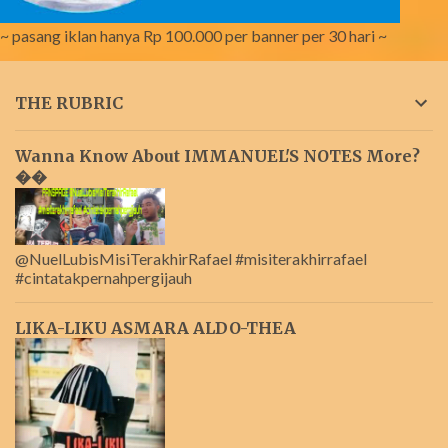
~ pasang iklan hanya Rp 100.000 per banner per 30 hari ~
THE RUBRIC
Wanna Know About IMMANUEL'S NOTES More?
��
@NuelLubisMisiTerakhirRafael #misiterakhirrafael
#cintatakpernahpergijauh
LIKA-LIKU ASMARA ALDO-THEA