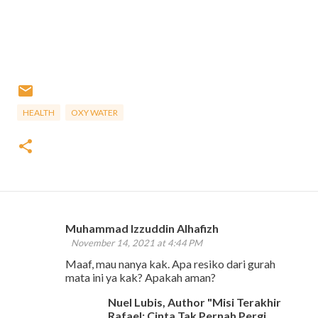
HEALTH
OXY WATER
Muhammad Izzuddin Alhafizh
C
November 14, 2021 at 4:44 PM
o
Maaf, mau nanya kak. Apa resiko dari gurah
m
mata ini ya kak? Apakah aman?
m
Nuel Lubis, Author "Misi Terakhir
e
Rafael: Cinta Tak Pernah Pergi