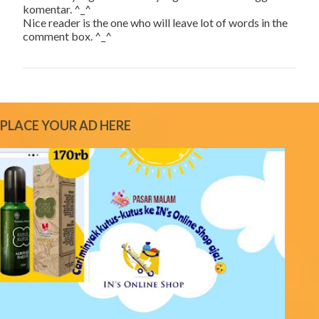
komentar. ^_^
o
Nice reader is the one who will leave lot of words in the
s
comment box. ^_^
t
a
C
o
m
m
e
PLACE YOUR AD HERE
n
t