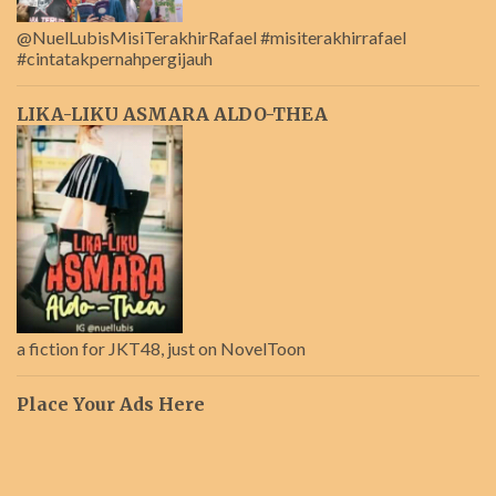
@NuelLubisMisiTerakhirRafael #misiterakhirrafael
#cintatakpernahpergijauh
LIKA-LIKU ASMARA ALDO-THEA
a fiction for JKT48, just on NovelToon
Place Your Ads Here