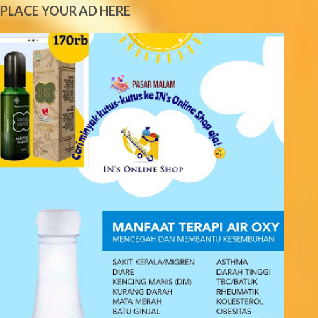
PLACE YOUR AD HERE
n
t
s