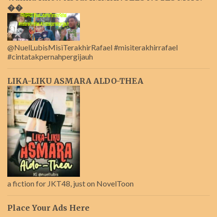
��
@NuelLubisMisiTerakhirRafael #misiterakhirrafael
#cintatakpernahpergijauh
LIKA-LIKU ASMARA ALDO-THEA
a fiction for JKT48, just on NovelToon
Place Your Ads Here