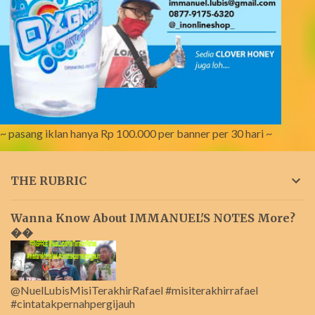
~ pasang iklan hanya Rp 100.000 per banner per 30 hari ~
THE RUBRIC
Wanna Know About IMMANUEL'S NOTES More?
��
@NuelLubisMisiTerakhirRafael #misiterakhirrafael
#cintatakpernahpergijauh