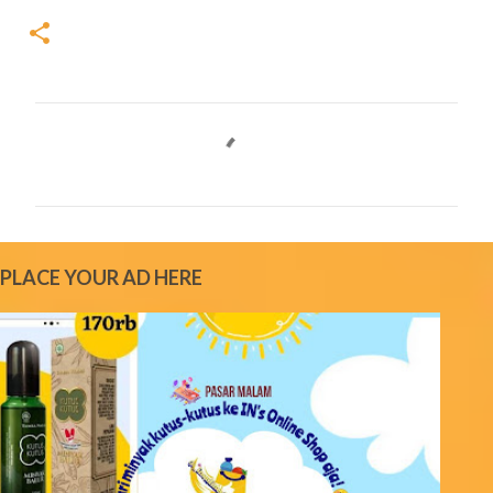
C
o
m
m
e
PLACE YOUR AD HERE
n
t
s