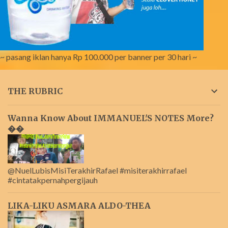
~ pasang iklan hanya Rp 100.000 per banner per 30 hari ~
THE RUBRIC
Wanna Know About IMMANUEL'S NOTES More?
��
@NuelLubisMisiTerakhirRafael #misiterakhirrafael
#cintatakpernahpergijauh
LIKA-LIKU ASMARA ALDO-THEA