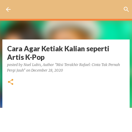
Skip to main content
Cara Agar Ketiak Kalian seperti
Artis K-Pop
posted by
Nuel Lubis, Author "Misi Terakhir Rafael: Cinta Tak Pernah
Pergi Jauh"
on
December 28, 2020