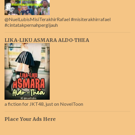
@NuelLubisMisiTerakhirRafael #misiterakhirrafael
#cintatakpernahpergijauh
LIKA-LIKU ASMARA ALDO-THEA
a fiction for JKT48, just on NovelToon
Place Your Ads Here