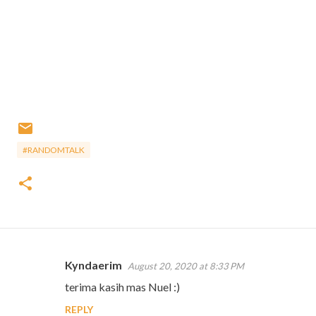
#RANDOMTALK
Kyndaerim
August 20, 2020 at 8:33 PM
C
terima kasih mas Nuel :)
o
REPLY
m