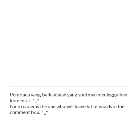
m
e
n
t
s
Pembaca yang baik adalah yang sudi mau meninggalkan
P
komentar. ^_^
o
Nice reader is the one who will leave lot of words in the
s
comment box. ^_^
t
a
C
o
m