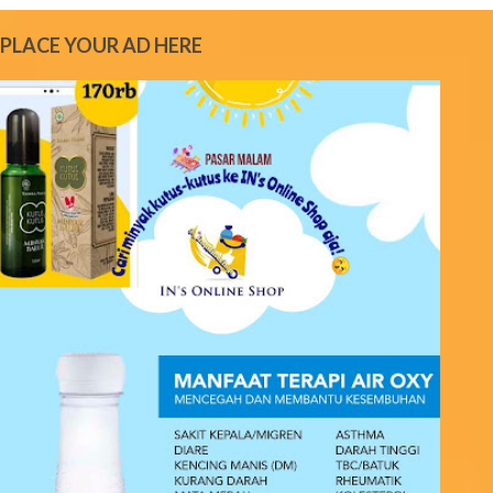
m
e
PLACE YOUR AD HERE
n
t