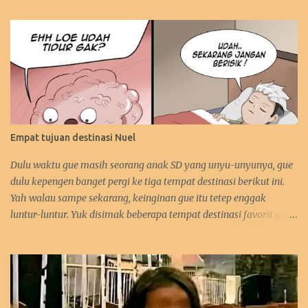
Empat tujuan destinasi Nuel
Dulu waktu gue masih seorang anak SD yang unyu-unyunya, gue
dulu kepengen banget pergi ke tiga tempat destinasi berikut ini.
Yah walau sampe sekarang, keinginan gue itu tetep enggak
luntur-luntur. Yuk disimak beberapa tempat destinasi favorit gue.
:D 1. Perancis Dulu waktu gue kecil, gue kepengen banget pergi ke
negara asalnya Zidane. Sebetulnya sih, gue lebih kepengen ke
Paris-nya. Gue pengen bangen liat Menara Eiffel, Arc de Triomph,
serta juga Katedral Notre Dame-nya. Selain itu, katanya pantai-
pantai di Perancis itu sangat menawan keindahannya. Tapi yah,