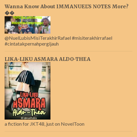
Wanna Know About IMMANUEL'S NOTES More?
��
@NuelLubisMisiTerakhirRafael #misiterakhirrafael
#cintatakpernahpergijauh
LIKA-LIKU ASMARA ALDO-THEA
a fiction for JKT48, just on NovelToon