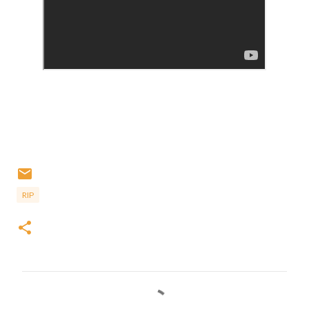
RIP
C