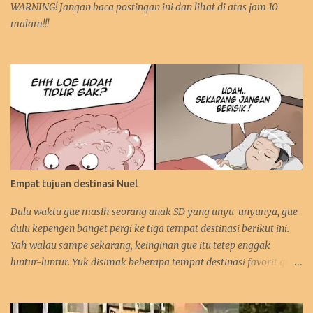
WARNING! Jangan baca postingan ini dan lihat di atas jam 10
malam!!!
Empat tujuan destinasi Nuel
Dulu waktu gue masih seorang anak SD yang unyu-unyunya, gue
dulu kepengen banget pergi ke tiga tempat destinasi berikut ini.
Yah walau sampe sekarang, keinginan gue itu tetep enggak
luntur-luntur. Yuk disimak beberapa tempat destinasi favorit gue.
:D 1. Perancis Dulu waktu gue kecil, gue kepengen banget pergi ke
negara asalnya Zidane. Sebetulnya sih, gue lebih kepengen ke
Paris-nya. Gue pengen bangen liat Menara Eiffel, Arc de Triomph,