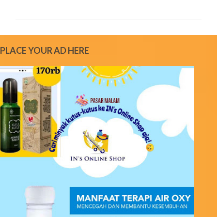
o
m
m
e
PLACE YOUR AD HERE
n
t
s