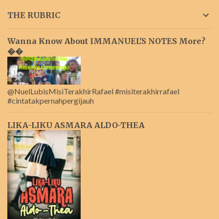
THE RUBRIC
Wanna Know About IMMANUEL'S NOTES More?
��
@NuelLubisMisiTerakhirRafael #misiterakhirrafael
#cintatakpernahpergijauh
LIKA-LIKU ASMARA ALDO-THEA